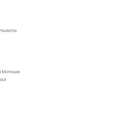
Paulette
N Monique
aul