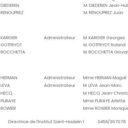
DIEDEREN
M. DIEDEREN Jean-Hu
RENOUPREZ
M. RENOUPREZ Juan
KARIGER
Administrateur
M. KARIGER Georges
GOTFRYDT
M. GOTFRYDT Roland
ROCCHETTA
M. ROCCHETTA Giovan
HERMAN
Administrateur
Mme HERMAN Magali
LEVA
Administrateur
M. LEVA Jean-Marc
HECQ
M. HECQ Jean-Christ
PURAYE
Mme PURAYE Arlette
ROWIER
Mme ROWIER Moniqu
irectrice de l’Institut Saint-Hadelin 1 0456/39.70.78