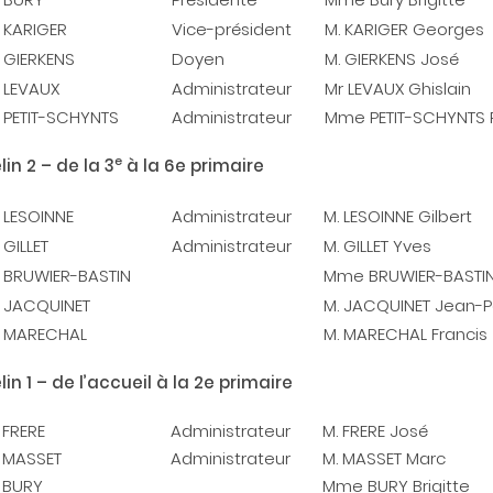
KARIGER
Vice-président
M. KARIGER Georges
GIERKENS
Doyen
M. GIERKENS José
LEVAUX
Administrateur
Mr LEVAUX Ghislain
PETIT-SCHYNTS
Administrateur
Mme PETIT-SCHYNTS 
e
in 2 – de la 3
à la 6e primaire
LESOINNE
Administrateur
M. LESOINNE Gilbert
GILLET
Administrateur
M. GILLET Yves
BRUWIER-BASTIN
Mme BRUWIER-BASTI
JACQUINET
M. JACQUINET Jean-P
MARECHAL
M. MARECHAL Francis
in 1 – de l’accueil à la 2e primaire
FRERE
Administrateur
M. FRERE José
MASSET
Administrateur
M. MASSET Marc
BURY
Mme BURY Brigitte