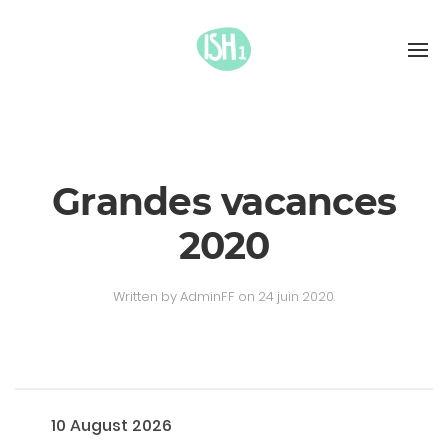
Grandes vacances
2020
Written by
AdminFF
on
24 juin 2020
.
10 August 2026